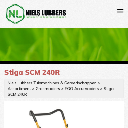
Stiga SCM 240R
Niels Lubbers Tuinmachines & Gereedschappen
>
Assortiment
>
Grasmaaiers
>
EGO Accumaaiers
>
Stiga
SCM 240R