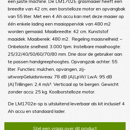
een juiste machine. De LM1702E grasmaaier heeft een
breedte van 42 cm, een borstelloze motor en opvangbak
van 55 liter. Met een 4 Ah accu kan met deze maaier op
één enkele lading een maaioppervlak van 480 m2
worden gemaaid. Maaibreedte: 42 cm. Kunststof
maaidek. Maaibereik: 480 m2. Regeling maaisnelheid: –
Onbelaste snelheid: 3.000 tpm. Instelbare maaihoogte:
25/32/40/50/60/70/80 mm. Drie door de gebruiker aan
te passen handgreephoogtes. Opvangzak achter: 55
liter. Functies: mulchen, opvangen, zij-
uitworpGeluidsniveau: 78 dB (A)LpW/ LwA: 95 dB
(A)Trillingen: 2,4 m/s². Verticaal op te bergen. Gewicht
zonder accu: 25 kg. Koolborstelloze motor.
De LM1702e-sp is uitsluitend leverbaar als kit inclusief 4
Ah accu en standaard lader.
Stel een vraag over dit product